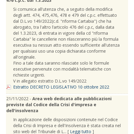
476 c.p.c. dal 1.3.2023
Si comunica all'utenza che, a seguito della modifica
degli artt. 474, 475,476, 478 e 479 del c.p.c. effettuato
dal D.L.vo 149/2022(c.d. "riforma Cartabia") che ha
abrogato, tra l'altro l’articolo 476 del c.p.c, dalla data
del 1.3.2023, di entrata in vigore della cd "riforma
Cartabia" le cancellerie non rilasceranno più la formula
esecutiva su nessun atto essendo sufficiente all'utenza
per qualsiasi uso una copia dichiarata conforme
all'originale.
Fino a tale data saranno rilasciate solo le formule
esecutive pervenute con modalità telematiche con
richieste urgenti.
V in allegato estratto D.L.vo 149/2022
Estratto DECRETO LEGISLATIVO 10 ottobre 2022
21/11/2022 -
Area web dedicata alle pubblicazioni
previste dal Codice della Crisi d'impresa e
dell'insolvenza
In applicazione delle disposizioni contenute nel Codice
della Crisi di Impresa e dell'Insolvenza è stata creata nel
sito web del Tribunale di L... [
Leggi tutto
]