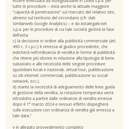
essere effettuata da Astegiudiziarie in Linea s.p.a. per
tutte le procedure ‒ vista anche la attuale maggiore
“capacità di penetrazione” sul mercato del relativo sito,
almeno sul territorio del circondario (cfr. dati
Similarweb-Google Analytics) ‒ e da Astalegale.net
s.p.a. per le procedure di cui tale società gestirà la fase
dell’asta;
c) la decisione in ordine alla pubblicità commerciale (art.
490 c. 3 c.p.c.) è rimessa al giudice procedente, che
indicherà nell’ordinanza di vendita le forme di pubblicità
che ritiene più idonee in relazione alla tipologia di bene
subastato e alle necessità delle singole procedure
(quotidiani locali e nazionali, virtual tour, pubblicazione
su siti internet commerciali, pubblicazione su social
network, ecc.).
d) stante la necessità di adeguamento delle linee guida
di gestione della vendita, la rotazione temperata verrà
introdotta a partire dalle ordinanze di vendita emesse
dopo il 1° marzo 2024 e nessun effetto dispiegherà
sulle esecuzioni con ordinanza di vendita già emessa a
tale data."
v in allegato provvedimento completo