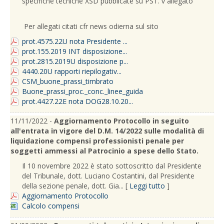
specifiche tecniche XSD pubblicate su PST. v allegato
Per allegati citati cfr news odierna sul sito
prot.4575.22U nota Presidente ...
prot.155.2019 INT disposizione...
prot.2815.2019U disposizione p...
4440.20U rapporti riepilogativ...
CSM_buone_prassi_timbrato
Buone_prassi_proc._conc._linee_guida
prot.4427.22E nota DOG28.10.20...
11/11/2022 -
Aggiornamento Protocollo in seguito
all'entrata in vigore del D.M. 14/2022 sulle modalità di
liquidazione compensi professionisti penale per
soggetti ammessi al Patrocinio a spese dello Stato.
Il 10 novembre 2022 è stato sottoscritto dal Presidente
del Tribunale, dott. Luciano Costantini, dal Presidente
della sezione penale, dott. Gia... [
Leggi tutto
]
Aggiornamento Protocollo
Calcolo compensi