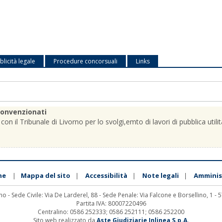
licità legale
Procedure concorsuali
Links
convenzionati
on il Tribunale di Livorno per lo svolgi,emto di lavori di pubblica utilit
ne
Mappa del sito
Accessibilità
Note legali
Amminis
|
|
|
|
no - Sede Civile: Via De Larderel, 88 - Sede Penale: Via Falcone e Borsellino, 1 -
Partita IVA: 80007220496
Centralino: 0586 252333; 0586 252111; 0586 252200
Sito web realizzato da
Aste Giudiziarie Inlinea S.p.A.