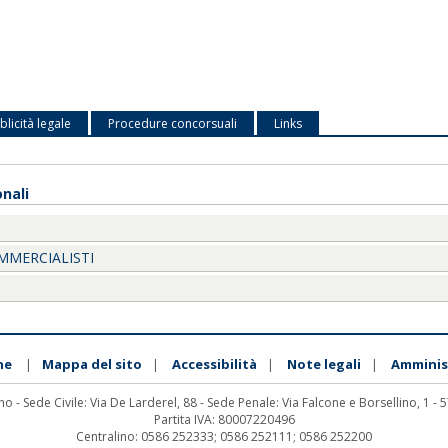
licità legale
Procedure concorsuali
Links
onali
MMERCIALISTI
ne
Mappa del sito
Accessibilità
Note legali
Amminis
|
|
|
|
no - Sede Civile: Via De Larderel, 88 - Sede Penale: Via Falcone e Borsellino, 1 -
Partita IVA: 80007220496
Centralino: 0586 252333; 0586 252111; 0586 252200