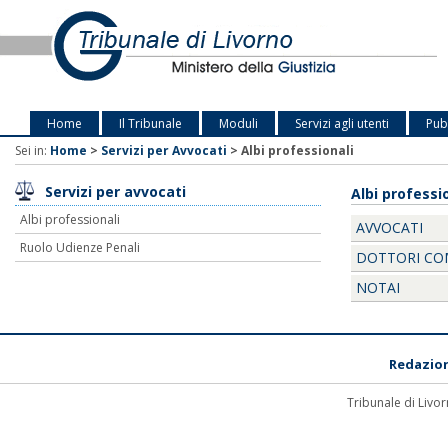
Home
Il Tribunale
Moduli
Servizi agli utenti
Pubb
Sei in:
Home
>
Servizi per Avvocati
>
Albi professionali
Servizi per avvocati
Albi professi
Albi professionali
AVVOCATI
Ruolo Udienze Penali
DOTTORI CO
NOTAI
Redazio
Tribunale di Livor