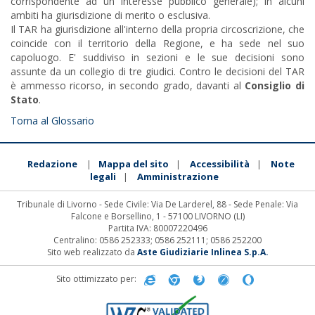
corrispondente ad un interesse pubblico generale); in alcuni
ambiti ha giurisdizione di merito o esclusiva.
Il TAR ha giurisdizione all'interno della propria circoscrizione, che
coincide con il territorio della Regione, e ha sede nel suo
capoluogo. E' suddiviso in sezioni e le sue decisioni sono
assunte da un collegio di tre giudici. Contro le decisioni del TAR
è ammesso ricorso, in secondo grado, davanti al
Consiglio di
Stato
.
Torna al Glossario
Redazione
Mappa del sito
Accessibilità
Note
|
|
|
legali
Amministrazione
|
Tribunale di Livorno - Sede Civile: Via De Larderel, 88 - Sede Penale: Via
Falcone e Borsellino, 1 - 57100 LIVORNO (LI)
Partita IVA: 80007220496
Centralino: 0586 252333; 0586 252111; 0586 252200
Sito web realizzato da
Aste Giudiziarie Inlinea S.p.A.
Sito ottimizzato per: