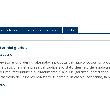
licità legale
Procedure concorsuali
Links
termini giuridici
REVIATO
breviato è uno dei riti alternativi introdotti dal nuovo codice di pro
la decisione viene presa dal giudice allo stato degli atti delle indag
 l'imputato rinuncia al dibattimento e alle sue garanzie, accettando di 
 fascicolo del Pubblico Ministero. In cambio, in caso di condanna, la p
ario