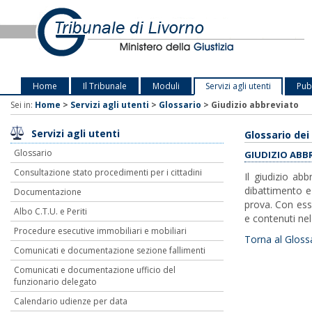
Home
Il Tribunale
Moduli
Servizi agli utenti
Pubb
Sei in:
Home
>
Servizi agli utenti
>
Glossario
>
Giudizio abbreviato
Servizi agli utenti
Glossario dei 
Glossario
GIUDIZIO ABB
Consultazione stato procedimenti per i cittadini
Il giudizio ab
dibattimento e 
Documentazione
prova. Con esso
Albo C.T.U. e Periti
e contenuti nel
Procedure esecutive immobiliari e mobiliari
Torna al Gloss
Comunicati e documentazione sezione fallimenti
Comunicati e documentazione ufficio del
funzionario delegato
Calendario udienze per data