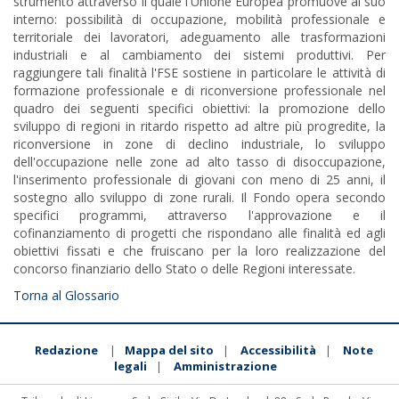
strumento attraverso il quale l'Unione Europea promuove al suo
interno: possibilità di occupazione, mobilità professionale e
territoriale dei lavoratori, adeguamento alle trasformazioni
industriali e al cambiamento dei sistemi produttivi. Per
raggiungere tali finalità l'FSE sostiene in particolare le attività di
formazione professionale e di riconversione professionale nel
quadro dei seguenti specifici obiettivi: la promozione dello
sviluppo di regioni in ritardo rispetto ad altre più progredite, la
riconversione in zone di declino industriale, lo sviluppo
dell'occupazione nelle zone ad alto tasso di disoccupazione,
l'inserimento professionale di giovani con meno di 25 anni, il
sostegno allo sviluppo di zone rurali. Il Fondo opera secondo
specifici programmi, attraverso l'approvazione e il
cofinanziamento di progetti che rispondano alle finalità ed agli
obiettivi fissati e che fruiscano per la loro realizzazione del
concorso finanziario dello Stato o delle Regioni interessate.
Torna al Glossario
Redazione
Mappa del sito
Accessibilità
Note
|
|
|
legali
Amministrazione
|