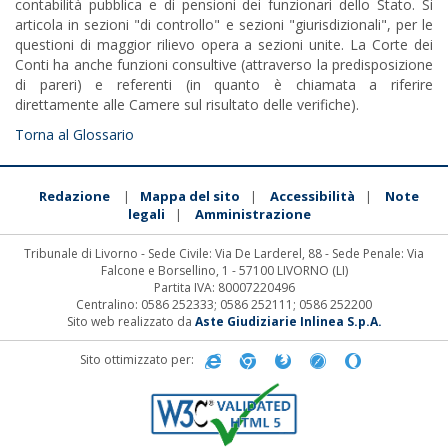
contabilità pubblica e di pensioni dei funzionari dello Stato. Si
articola in sezioni "di controllo" e sezioni "giurisdizionali", per le
questioni di maggior rilievo opera a sezioni unite. La Corte dei
Conti ha anche funzioni consultive (attraverso la predisposizione
di pareri) e referenti (in quanto è chiamata a riferire
direttamente alle Camere sul risultato delle verifiche).
Torna al Glossario
Redazione
Mappa del sito
Accessibilità
Note
|
|
|
legali
Amministrazione
|
Tribunale di Livorno - Sede Civile: Via De Larderel, 88 - Sede Penale: Via
Falcone e Borsellino, 1 - 57100 LIVORNO (LI)
Partita IVA: 80007220496
Centralino: 0586 252333; 0586 252111; 0586 252200
Sito web realizzato da
Aste Giudiziarie Inlinea S.p.A.
Sito ottimizzato per: