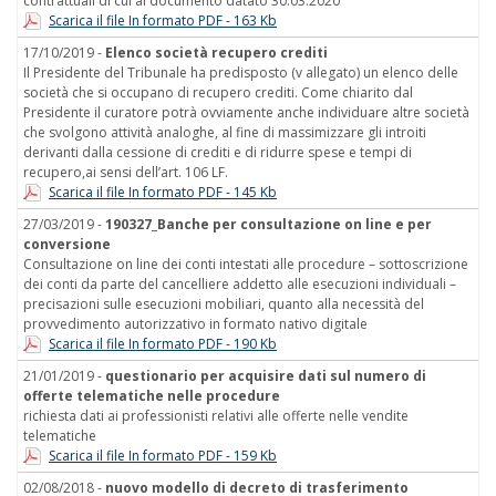
contrattuali di cui al documento datato 30.03.2020
Scarica il file In formato PDF - 163 Kb
17/10/2019 -
Elenco società recupero crediti
Il Presidente del Tribunale ha predisposto (v allegato) un elenco delle
società che si occupano di recupero crediti. Come chiarito dal
Presidente il curatore potrà ovviamente anche individuare altre società
che svolgono attività analoghe, al fine di massimizzare gli introiti
derivanti dalla cessione di crediti e di ridurre spese e tempi di
recupero,ai sensi dell’art. 106 LF.
Scarica il file In formato PDF - 145 Kb
27/03/2019 -
190327_Banche per consultazione on line e per
conversione
Consultazione on line dei conti intestati alle procedure – sottoscrizione
dei conti da parte del cancelliere addetto alle esecuzioni individuali –
precisazioni sulle esecuzioni mobiliari, quanto alla necessità del
provvedimento autorizzativo in formato nativo digitale
Scarica il file In formato PDF - 190 Kb
21/01/2019 -
questionario per acquisire dati sul numero di
offerte telematiche nelle procedure
richiesta dati ai professionisti relativi alle offerte nelle vendite
telematiche
Scarica il file In formato PDF - 159 Kb
02/08/2018 -
nuovo modello di decreto di trasferimento