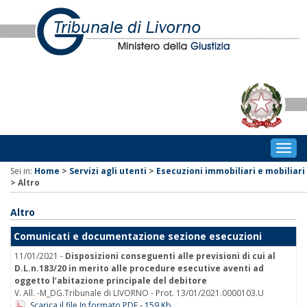
Togg
navig
Sei in:
Home
>
Servizi agli utenti
>
Esecuzioni immobiliari e mobiliari
>
Altro
Altro
Comunicati e documentazione sezione esecuzioni
11/01/2021 -
Disposizioni conseguenti alle previsioni di cui al
D.L.n.183/20 in merito alle procedure esecutive aventi ad
oggetto l’abitazione principale del debitore
V. All. -M_DG.Tribunale di LIVORNO - Prot. 13/01/2021.0000103.U
Scarica il file In formato PDF - 159 Kb