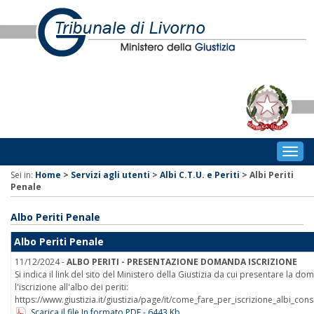
Togg
navig
Sei in:
Home
>
Servizi agli utenti
>
Albi C.T.U. e Periti
>
Albi Periti
Penale
Albo Periti Penale
Albo Periti Penale
11/12/2024 -
ALBO PERITI - PRESENTAZIONE DOMANDA ISCRIZIONE
Si indica il link del sito del Ministero della Giustizia da cui presentare la d
l'iscrizione all'albo dei periti:
https://www.giustizia.it/giustizia/page/it/come_fare_per_iscrizione_albi_consu
Scarica il file In formato PDF - 6443 Kb