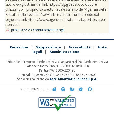
sito www.giustizia.it al link https://lsg.giustizia.it/, oppure
utilizzando il proprio cassetto fiscale sul sito dell’Agenzia delle
Entrate nella sezione “servizi trasversali” cui si accede dal
seguente link https://www.agenziaentrate.gov.it/portale/area-
riservata.
prot.1072.23 comunicazione agl...
Redazione
Mappa del sito
Accessibilità
Note
|
|
|
legali
Amministrazione
|
Tribunale di Livorno - Sede Civile: Via De Larderel, 88 - Sede Penale: Via
Falcone e Borsellino, 1 - 57100 LIVORNO (LI)
Partita IVA: 80007220496
Centralino: 0586 252333; 0586 252111; 0586 252200
Sito web realizzato da
Aste Giudiziarie Inlinea S.p.A.
Sito ottimizzato per: