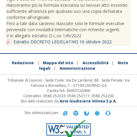
rilasceranno più la formula esecutiva su nessun atto essendo
sufficiente all'utenza per qualsiasi uso una copia dichiarata
conforme all'originale.
Fino a tale data saranno rilasciate solo le formule esecutive
pervenute con modalità telematiche con richieste urgenti.
V in allegato estratto D.L.vo 149/2022
Estratto DECRETO LEGISLATIVO 10 ottobre 2022
Redazione
Mappa del sito
Accessibilità
Note
|
|
|
legali
Amministrazione
|
Tribunale di Livorno - Sede Civile: Via De Larderel, 88 - Sede Penale: Via
Falcone e Borsellino, 1 - 57100 LIVORNO (LI)
Partita IVA: 80007220496
Centralino: 0586 252333; 0586 252111; 0586 252200
Sito web realizzato da
Aste Giudiziarie Inlinea S.p.A.
Sito ottimizzato per: